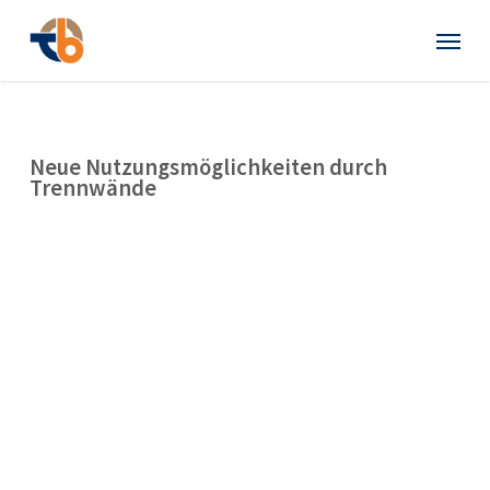
Skip
Menu
to
main
content
Neue Nutzungsmöglichkeiten durch
Trennwände